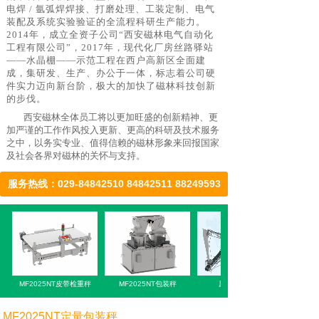
电焊 / 氩弧焊焊接、打磨处理、工装定制、电气
装配及系统实验验证的全流程科研生产能力。
2014年，成立全资子公司“西安磁林电气自动化
工程有限公司”
，
2017年，现代化厂房丝路驿站
——水晶棚——示范工程在西户高新区全面建
成，集研发、生产、办公于一体，
标志着公司硬
件实力迈向新台阶
，
极大的加快了磁林科技创新
的步伐。
西安磁林全体员工将以更加旺盛的创新精神、更
加严谨的工作作风投入更新、更高的科研及技术服务
之中，以务实专业、值得信赖的磁林形象来回报国家
及社会各界对磁林的关怀与支持。
服务热线：029-84842510 84842511 88249593
MF2025NT皮带检重秤
MF2025NT包装秤
尿素风选除尘
MF2025NT定量包装秤