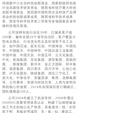
得国家中小企业科技创新基金、国家财政部包装
行业高新技术研发资金、陕西省科技厅重大科技
创新专项资金、第四届中国民营企业科技产品博
览会科技创新成果金奖、陕西省科学技术成果
奖、西安市科学技术奖三等奖等多项国家及省市
级科技项目奖项。
公司深耕包装行业近
30年，已服务客户超
200家，遍布全国28个省市自治区，客户覆盖大
型央企
国企
、
行业龙头民企及区域骨干化工企
业，如中国石油、延长石油、中国海油、中国化
学、中国航天、中国神华、中国兵器工业集团、
中国中煤、中国天辰、中国五环、云天化集团、
中化、瓮福集团、宜化集团、潞安集团、晋能控
股、
、
陕煤集团、新洋丰、金正大国际、祥丰集
团、瑞星集团、
四川美丰、
四川天华、心连心化
肥、泸天化股份、陕鼓集团、湖北三宁化工、中
原大化、中泰化学、安徽昊源、鲁西、龙蟒集团
等
。公司秉承：资源与科技共享、人类与发明共
荣的核心价值观，
2024年实现项目签订额破亿，
团队规模超200人。
公司
2004年建立了机加车间，2008年通过
ISO9001质量管理体系认证，构建了以精密钣金
加工为主的核心生产体系，具备激光 / 线 / 水切
割下料、剪板折弯成型、车 / 铣 / 钻 / 磨加工、