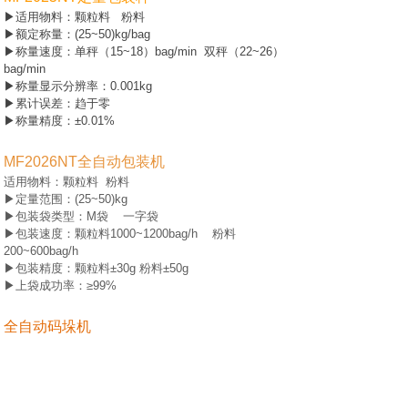
▶适用物料：颗粒料 粉料
▶额定称量：(25~50)kg/bag
▶称量速度：单秤（15~18）bag/min 双秤（22~26）
bag/min
▶称量显示分辨率：0.001kg
▶累计误差：趋于零
▶称量精度：±0.01%
MF2026NT全自动包装机
适用物料：颗粒料 粉料
▶定量范围：(25~50)kg
▶包装袋类型：M袋 一字袋
▶包装速度：颗粒料1000~1200bag/h 粉料
200~600bag/h
▶包装精度：颗粒料±30g 粉料±50g
▶上袋成功率：≥99%
全自动码垛机
· 创新设计的垛包机，结构轻巧、抓包灵活、转向快
捷，采用伺服电机驱动，可前后左右行走，并实
现-90°、0°、90°、180°四个工位的旋转。
· 加速送包机从电机所驱动的辊子为起始，向加速送包