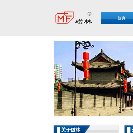
首页
.
.
█ 关于磁林
█